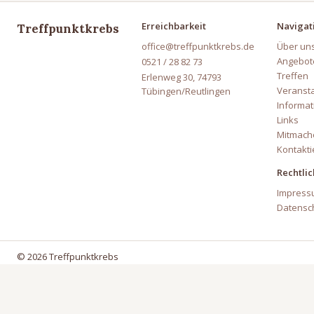
Erreichbarkeit
Navigat
Treffpunktkrebs
office@treffpunktkrebs.de
Über un
Angebot
0521 / 28 82 73
Treffen
Erlenweg 30, 74793
Veranst
Tübingen/Reutlingen
Informat
Links
Mitmach
Kontakti
Rechtli
Impress
Datensc
© 2026 Treffpunktkrebs